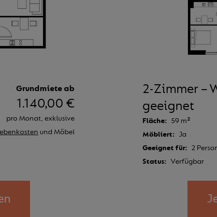
2-Zimmer –
Grundmiete ab
1.140,00 €
geeignet
pro Monat, exklusive
Fläche
59 m²
ebenkosten
und Möbel
Möbliert
Ja
Geeignet für
2 Perso
Status
Verfügbar
en
J