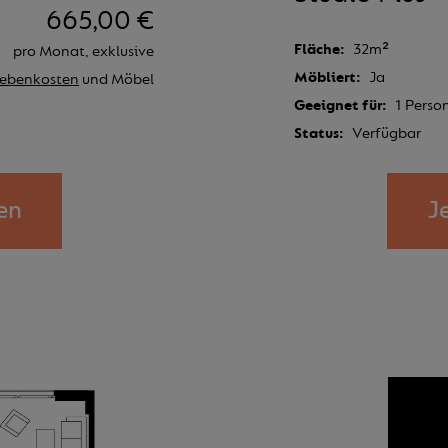
665,00 €
Fläche
32m²
pro Monat, exklusive
Möbliert
Ja
ebenkosten
und Möbel
Geeignet für
1 Perso
Status
Verfügbar
en
J